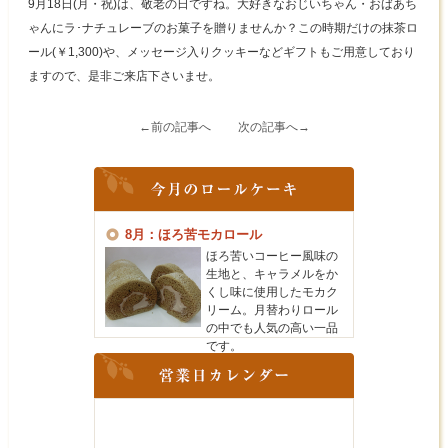
9月18日(月・祝)は、敬老の日ですね。大好きなおじいちゃん・おばあち
ゃんにラ･ナチュレーブのお菓子を贈りませんか？この時期だけの抹茶ロ
ール(￥1,300)や、メッセージ入りクッキーなどギフトもご用意しており
ますので、是非ご来店下さいませ。
←前の記事へ
次の記事へ→
8月：ほろ苦モカロール
ほろ苦いコーヒー風味の
生地と、キャラメルをか
くし味に使用したモカク
リーム。月替わりロール
の中でも人気の高い一品
です。