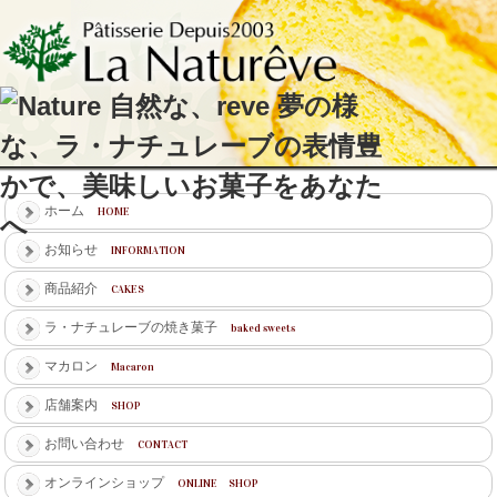
ホーム
HOME
お知らせ
INFORMATION
商品紹介
CAKES
ラ・ナチュレーブの焼き菓子
baked sweets
マカロン
Macaron
店舗案内
SHOP
お問い合わせ
CONTACT
オンラインショップ
ONLINE SHOP