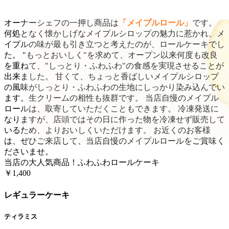
オーナーシェフの一押し商品は
「メイプルロール」
です。
何処となく懐かしげなメイプルシロップの魅力に惹かれ、メ
イプルの味が最も引き立つと考えたのが、ロールケーキでし
た。 "もっとおいしく"を求めて、オープン以来何度も改良
を重ねて、"しっとり・ふわふわ"の食感を実現させることが
出来ました。 甘くて、ちょっと香ばしいメイプルシロップ
の風味がしっとり・ふわふわの生地にしっかり染み込んでい
ます。生クリームの相性も抜群です。 当店自慢のメイプル
ロールは、取寄していただくこともできます。 冷凍発送に
なりますが、店頭ではその日に作った物を冷凍せず販売して
いるため、よりおいしくいただけます。 お近くのお客様
は、ぜひご来店して、当店自慢のメイプルロールをご賞味く
ださいませ。
当店の大人気商品！ふわふわロールケーキ
￥1,400
レギュラーケーキ
ティラミス